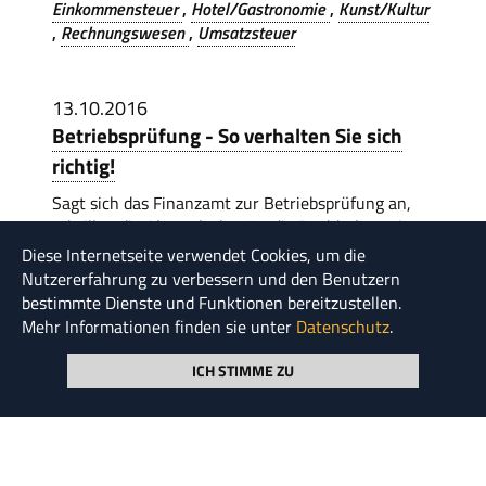
Einkommensteuer
Hotel/Gastronomie
Kunst/Kultur
Rechnungswesen
Umsatzsteuer
13.10.2016
Betriebsprüfung - So verhalten Sie sich
richtig!
Sagt sich das Finanzamt zur Betriebsprüfung an,
schrillen die Alarmglocken.Ist die Buchhaltung in
Ordnung, brauchen Sie sich kaum Sorgen zu
Diese Internetseite verwendet Cookies, um die
machen.
Nutzererfahrung zu verbessern und den Benutzern
Kategorien:
bestimmte Dienste und Funktionen bereitzustellen.
Mehr Informationen finden sie unter
Datenschutz
.
Einkommensteuer
Hotel/Gastronomie
Immobilien
Kunst/Kultur
Körperschaftsteuer
Rechnungswesen
ICH STIMME ZU
Strafrecht
Umsatzsteuer
Verfahrensrecht
27.07.2015
Ranking: Website für mobile Geräte