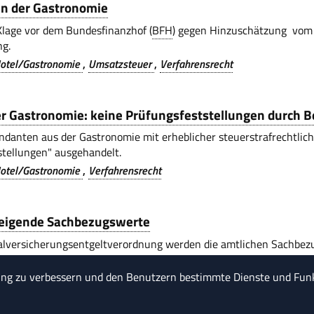
n der Gastronomie
Klage vor dem Bundesfinanzhof (
BFH
) gegen Hinzuschätzung vom
g.
otel/Gastronomie
Umsatzsteuer
Verfahrensrecht
der Gastronomie: keine Prüfungsfeststellungen durch 
ndanten aus der Gastronomie mit erheblicher steuerstrafrechtlich
stellungen" ausgehandelt.
otel/Gastronomie
Verfahrensrecht
teigende Sachbezugswerte
ialversicherungsentgeltverordnung werden die amtlichen Sachbe
klung der Verbraucherpreise angepasst und gelten einheitlich für 
ung zu verbessern und den Benutzern bestimmte Dienste und Funk
inkommensteuer
Hotel/Gastronomie
Lohn/Gehalt
Rechnungswes