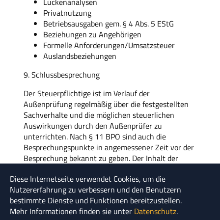
Lückenanalysen
Privatnutzung
Betriebsausgaben gem. § 4 Abs. 5 EStG
Beziehungen zu Angehörigen
Formelle Anforderungen/Umsatzsteuer
Auslandsbeziehungen
9. Schlussbesprechung
Der Steuerpflichtige ist im Verlauf der
Außenprüfung regelmäßig über die festgestellten
Sachverhalte und die möglichen steuerlichen
Auswirkungen durch den Außenprüfer zu
unterrichten. Nach § 11 BPO sind auch die
Besprechungspunkte in angemessener Zeit vor der
Besprechung bekannt zu geben. Der Inhalt der
Schlussbesprechung beinhaltet daher in der Regel
Diese Internetseite verwendet Cookies, um die
für den Steuerpflichtigen keine Überraschungen.
Nutzererfahrung zu verbessern und den Benutzern
Die Schlussbesprechung dient dazu, Kompromisse
bestimmte Dienste und Funktionen bereitzustellen.
zu finden. Verhandlungsspielräume sollten bereits
Mehr Informationen finden sie unter
Datenschutz
.
vor der Schlussbesprechung eruiert werden. Wird