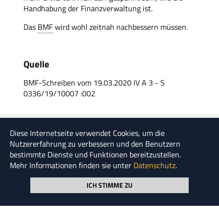
Handhabung der Finanzverwaltung ist.
Das
BMF
wird wohl zeitnah nachbessern müssen.
Quelle
BMF-Schreiben vom 19.03.2020 IV A 3 - S
0336/19/10007 :002
Diese Internetseite verwendet Cookies, um die
Möchten Sie regelmäßig über neue Artikel informiert
Nutzererfahrung zu verbessern und den Benutzern
werden? Dann registrieren Sie sich für unseren
bestimmte Dienste und Funktionen bereitzustellen.
Newsletter.
Mehr Informationen finden sie unter
Datenschutz
.
ICH STIMME ZU
Newsletter abonnieren