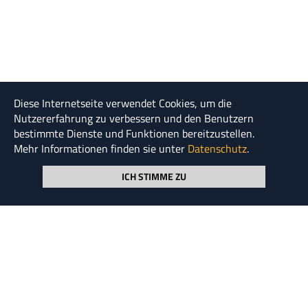
Diese Internetseite verwendet Cookies, um die
"Diejenigen Ausreden, in denen gesagt wird, warum
Nutzererfahrung zu verbessern und den Benutzern
die AG keine Steuern bezahlen kann, werden in einer
bestimmte Dienste und Funktionen bereitzustellen.
sogenannten Bilanz zusammengestellt."
Mehr Informationen finden sie unter
Datenschutz
.
Kurt Tucholsky
ICH STIMME ZU
© HENSKE 2026
Seite durchsuchen
NEWSLETTER ABONNIEREN