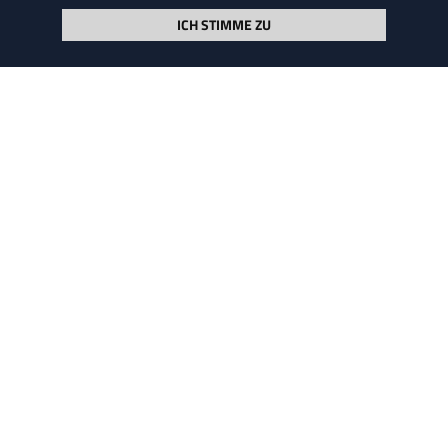
Seite durchsuchen
ICH STIMME ZU
NEWSLETTER ABONNIEREN
KOOPERATIONEN
UNTERNEHMENS­GRUPPE
UNSER LEITBILD
GLOSSAR
FAQ
HISTORIE