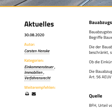
Aktuelles
Bauabzugst
Bauabzugsteue
30.08.2020
Begriffe Bau
Autor:
Die der Baua
Carsten Henske
beschränkt, 
Kategorien:
Ob die Einkün
Einkommensteuer
Die Bauabzugs
Immobilien
Art. 56 AEUV 
Verfahrensrecht
Weiterempfehlen:
Quelle
BFH, Urteil v