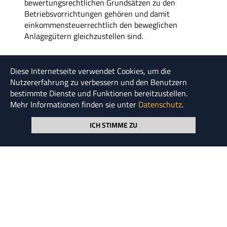
bewertungsrechtlichen Grundsätzen zu den
Betriebsvorrichtungen gehören und damit
einkommensteuerrechtlich den beweglichen
Anlagegütern gleichzustellen sind.
Diese Internetseite verwendet Cookies, um die
Quelle
Nutzererfahrung zu verbessern und den Benutzern
bestimmte Dienste und Funktionen bereitzustellen.
BFH-Beschluss vom 26.11.1973, GrS 5/71,
BStBl
. II
Mehr Informationen finden sie unter
Datenschutz
.
1974, S. 132
R 4.2 Abs. 3 ff.
EStR
, H 4.2 (3) EStH und H 7.1 EStH
ICH STIMME ZU
Möchten Sie regelmäßig über neue Artikel informiert
werden? Dann registrieren Sie sich für unseren
Newsletter.
Newsletter abonnieren