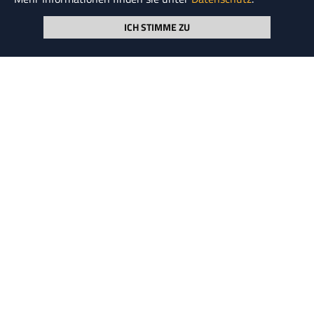
Quelle
ICH STIMME ZU
BMF, Pressemitteilung vom 13.07.2016, DATEV
Nachrichten Steuern
Möchten Sie regelmäßig über neue Artikel informiert
werden? Dann registrieren Sie sich für unseren
Newsletter.
Newsletter abonnieren