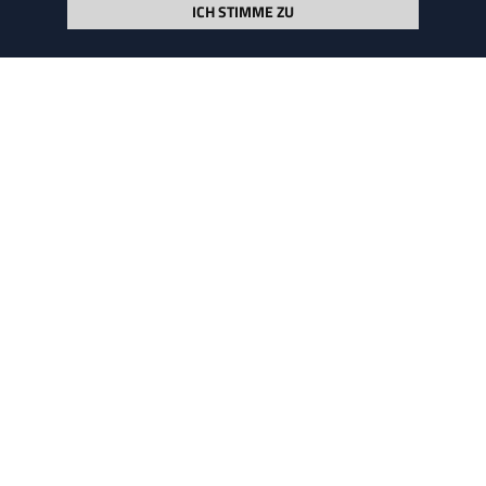
ICH STIMME ZU
"Zur Zeit ist jede Steuererhöhung Gift, auch eine
Rolex-Steuer oder ähnliches."
Wolfgang Clement
© HENSKE 2026
Seite durchsuchen