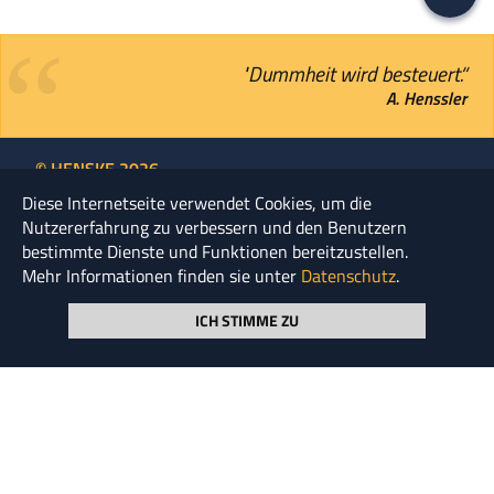
"Dummheit wird besteuert.“
A. Henssler
© HENSKE 2026
Diese Internetseite verwendet Cookies, um die
Seite durchsuchen
Nutzererfahrung zu verbessern und den Benutzern
bestimmte Dienste und Funktionen bereitzustellen.
Mehr Informationen finden sie unter
Datenschutz
.
ICH STIMME ZU
NEWSLETTER ABONNIEREN
KOOPERATIONEN
UNTERNEHMENS­GRUPPE