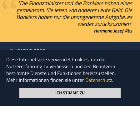
"Die Finanzminister und die Bankiers haben eines
gemeinsam: Sie leben von anderer Leute Geld. Die
Bankiers haben nur die unangenehme Aufgabe, es
wieder zurückzuzahlen."
Hermann Josef Abs
© HENSKE 2026
Diese Internetseite verwendet Cookies, um die
Seite durchsuchen
Nutzererfahrung zu verbessern und den Benutzern
bestimmte Dienste und Funktionen bereitzustellen.
Mehr Informationen finden sie unter
Datenschutz
.
ICH STIMME ZU
NEWSLETTER ABONNIEREN
KOOPERATIONEN
UNTERNEHMENS­GRUPPE