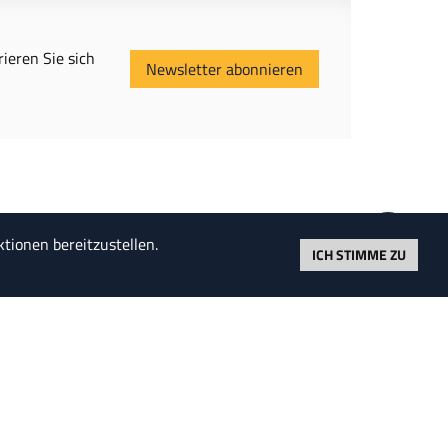
ieren Sie sich
Newsletter abonnieren
tionen bereitzustellen.
ICH STIMME ZU
and auf durch Recht; wer aber viel
euern erhebt, richtet es zugrunde."
Salomo