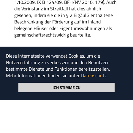
1.10.2009, IX B 124/09,
BFH
/NV 2010, 179). Auch
die Vorinstanz im Streitfall hat dies ähnlich
gesehen, indem sie die in § 2 EigZulG enthaltene
Beschränkung der Förderung auf im Inland
belegene Häuser oder Eigentumswohnungen als
gemeinschaftsrechtswidrig beurteilte.
Diese Internetseite verwendet Cookies, um die
Quelle
Nutzererfahrung zu verbessern und den Benutzern
Urteil v. 20.10.2010, IX R 20/09;
bestimmte Dienste und Funktionen bereitzustellen.
ver&ouml;ffentlicht am 26.1.2011 Dr. Klaus
Mehr Informationen finden sie unter
Datenschutz
.
Schwendy,
BFH
-Urteilsservice Haufe-Verlag
ICH STIMME ZU
Möchten Sie regelmäßig über neue Artikel informiert
werden? Dann registrieren Sie sich für unseren
Newsletter.