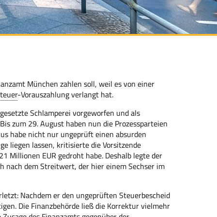
nanzamt München zahlen soll, weil es von einer
teuer
-Vorauszahlung verlangt hat.
tgesetzte Schlamperei vorgeworfen und als
 Bis zum 29. August haben nun die Prozessparteien
iskus habe nicht nur ungeprüft einen absurden
 liegen lassen, kritisierte die Vorsitzende
 21 Millionen EUR gedroht habe. Deshalb legte der
ch nach dem Streitwert, der hier einem Sechser im
erletzt: Nachdem er den ungeprüften Steuerbescheid
igen. Die Finanzbehörde ließ die Korrektur vielmehr
che Zusage des Finanzamts gegenüber der