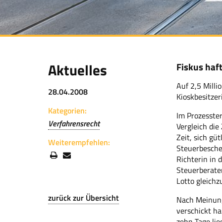
Aktuelles
Fiskus haf
Auf 2,5 Milli
28.04.2008
Kioskbesitzer
Kategorien:
Im Prozesste
Verfahrensrecht
Vergleich die
Zeit, sich gü
Weiterempfehlen:
Steuerbeschei
Richterin in 
Steuerberater
Lotto gleich
zurück zur Übersicht
Nach Meinung 
verschickt ha
zehn Tage lie