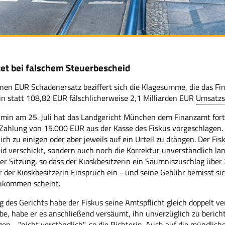
tet bei falschem Steuerbescheid
onen EUR Schadenersatz beziffert sich die Klagesumme, die das Fi
in statt 108,82 EUR fälschlicherweise 2,1 Milliarden EUR
Umsatzs
rmin am 25. Juli hat das Landgericht München dem Finanzamt for
 Zahlung von 15.000 EUR aus der Kasse des Fiskus vorgeschlagen.
tlich zu einigen oder aber jeweils auf ein Urteil zu drängen. Der F
d verschickt, sondern auch noch die Korrektur unverständlich lange
der Sitzung, so dass der Kioskbesitzerin ein Säumniszuschlag über
 der Kioskbesitzerin Einspruch ein - und seine Gebühr bemisst si
zukommen scheint.
des Gerichts habe der Fiskus seine Amtspflicht gleich doppelt v
be, habe er es anschließend versäumt, ihn unverzüglich zu bericht
gen - "nicht verständlich", so die Richterin. Auch auf die mündli