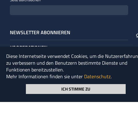
NEWSLETTER ABONNIEREN
KOOPERATIONEN
Diese Internetseite verwendet Cookies, um die Nutzererfahru
UNTERNEHMENS­GRUPPE
zu verbessern und den Benutzern bestimmte Dienste und
Funktionen bereitzustellen.
Mehr Informationen finden sie unter
Datenschutz
.
UNSER LEITBILD
ICH STIMME ZU
GLOSSAR
FAQ
HISTORIE
DOWNLOADS