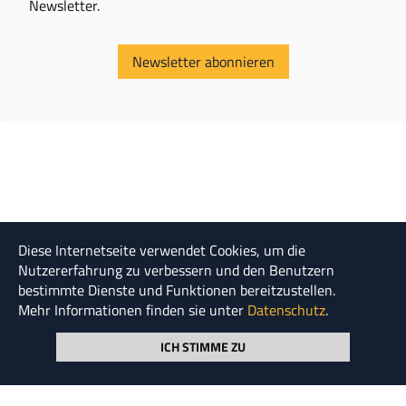
Newsletter.
Newsletter abonnieren
Diese Internetseite verwendet Cookies, um die
Nutzererfahrung zu verbessern und den Benutzern
bestimmte Dienste und Funktionen bereitzustellen.
"Die Tendenz des Staates, mehr Geld zu fordern, geht
Mehr Informationen finden sie unter
Datenschutz
.
Hand in Hand mit einer ihm gleichfalls eigenen
Tendenz, es zu verschwenden."
ICH STIMME ZU
Cyril Nothcote Parkinson