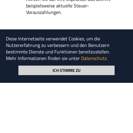
beispielsweise aktuelle Steuer-
Vorauszahlungen.
Diese Internetseite verwendet Cookies, um die
Nutzererfahrung zu verbessern und den Benutzern
Quelle
bestimmte Dienste und Funktionen bereitzustellen.
Creditreform Mail vom 26.03.2020 "Auswirkungen
Mehr Informationen finden sie unter
Datenschutz
.
auf die Bonität betroffener Unternehmen"
ICH STIMME ZU
Möchten Sie regelmäßig über neue Artikel informiert
werden? Dann registrieren Sie sich für unseren
Newsletter.
Newsletter abonnieren