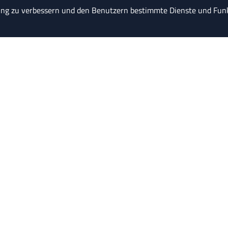
ung zu verbessern und den Benutzern bestimmte Dienste und Funk
"Wer mehr als die 
Finanzamt abführen muss, ist
spar
 ABONNIEREN
FAQ
I
NEN
HISTORIE
D
NS­GRUPPE
DOWNLOADS
I