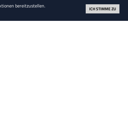
tionen bereitzustellen.
ICH STIMME ZU
Hälfte seines Einkommens an das
 mehr darauf bedacht, Steuern zu
en, als darauf, Geld zu verdienen."
Hans-Karl Schneider
MPRESSUM
© HENSKE 2026
ATENSCHUTZ
MMOBILIEN