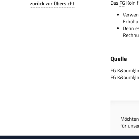
Das
FG
Köln f
zurück zur Übersicht
Verwend
Erhöhun
Denn es
Rechnu
Quelle
FG K&ouml;ln
FG
K&ouml;ln,
Möchten 
für unse