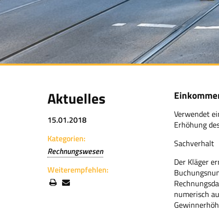
Aktuelles
Einkommens
Verwendet ei
15.01.2018
Erhöhung des
Kategorien:
Sachverhalt
Rechnungswesen
Der Kläger e
Weiterempfehlen:
Buchungsnumm
Rechnungsdat
numerisch au
Gewinnerhöhu