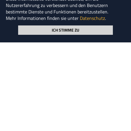
Nutzererfahrung zu verbessern und den Benutzern
bestimmte Dienste und Funktionen bereitzustellen.
Mehr Informationen finden sie unter
Datenschutz
.
ICH STIMME ZU
"Staatshaushalt = Ein Haushalt, in dem alle essen
möchten, aber niemand Geschirr spülen will."
unbekannt
© HENSKE 2026
Seite durchsuchen
NEWSLETTER ABONNIEREN