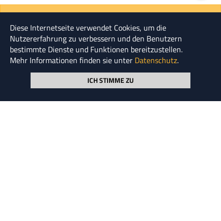
"Ehefrau: die Steuer, die man für den Luxus zahlen
Diese Internetseite verwendet Cookies, um die
muss, Kinder zu haben."
Nutzererfahrung zu verbessern und den Benutzern
Gabriel Laub
bestimmte Dienste und Funktionen bereitzustellen.
Mehr Informationen finden sie unter
Datenschutz
.
© HENSKE 2026
ICH STIMME ZU
Seite durchsuchen
NEWSLETTER ABONNIEREN
KOOPERATIONEN
UNTERNEHMENS­GRUPPE