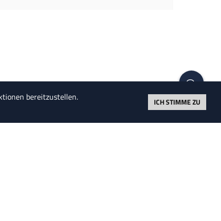
tionen bereitzustellen.
ICH STIMME ZU
auf der Welt zu verstehen ist die
 eine Einkommensteuererklärung
man ein Philosoph sein. Für einen
Mathematiker ist es zu schwierig.“
Albert Einstein
MPRESSUM
© HENSKE 2026
ATENSCHUTZ