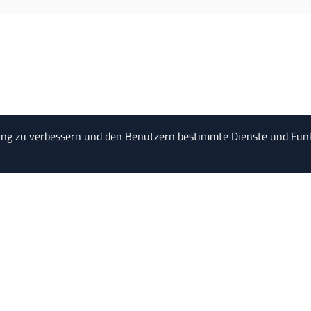
ung zu verbessern und den Benutzern bestimmte Dienste und Funk
“Am schwersten 
Einkommensteuer. Um
abgeben zu können, muss 
 ABONNIEREN
FAQ
I
NEN
HISTORIE
D