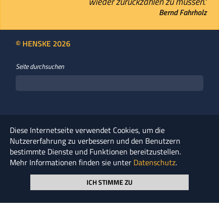
wieder zurückzahlen zu müssen."
Bernd Fahrholz
© HENSKE 2026
Seite durchsuchen
NEWSLETTER ABONNIEREN
Diese Internetseite verwendet Cookies, um die
Nutzererfahrung zu verbessern und den Benutzern
KOOPERATIONEN
bestimmte Dienste und Funktionen bereitzustellen.
Mehr Informationen finden sie unter
Datenschutz
.
UNTERNEHMENS­GRUPPE
ICH STIMME ZU
UNSER LEITBILD
GLOSSAR