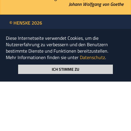
Johann Wolfgang von Goethe
© HENSKE 2026
Seite durchsuchen
Diese Internetseite verwendet Cookies, um die
Nutzererfahrung zu verbessern und den Benutzern
bestimmte Dienste und Funktionen bereitzustellen.
Mehr Informationen finden sie unter
Datenschutz
.
NEWSLETTER ABONNIEREN
ICH STIMME ZU
KOOPERATIONEN
UNTERNEHMENS­GRUPPE
UNSER LEITBILD
GLOSSAR